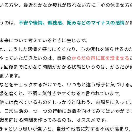
いる方や、最近なかなか疲れが取れない方に「心の休ませ方
うのは、
不安や後悔、孤独感、妬みなどのマイナスの感情
が
未来について考えているときに生じます。
と、こうした感情を感じにくくなり、心の疲れを減らせるの
やっていただきたいのは、自身の
からだの声に耳を澄ませる
は回復までにかなり時間がかかる状態というのは、からだが
思います。
などをチェックするだけでも、いつもと違う様子に気づける
感を磨くと、不調に気付きやすくなると言われています。
時には食べているものをしっかりと味わう、お風呂に入って
、日常生活の一つ一つの行動に意識を向けてみてはいかがで
識を向ける時間を作ってみるのも、オススメです。
きゃという思いが強いと、自分や他者に対する不満が高まり