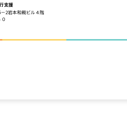
行支援
5－2岩本和裁ビル４階
４０