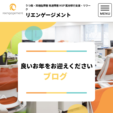
うつ病・双極性障害 発達障害 HSP 就労移行支援・リワー
ク
リエンゲージメント
良いお年をお迎えください
ブログ