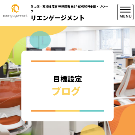
うつ病・双極性障害 発達障害 HSP 就労移行支援・リワー
ク
リエンゲージメント
目標設定
ブログ