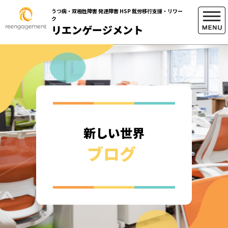
うつ病・双極性障害 発達障害 HSP 就労移行支援・リワー
ク
リエンゲージメント
新しい世界
ブログ