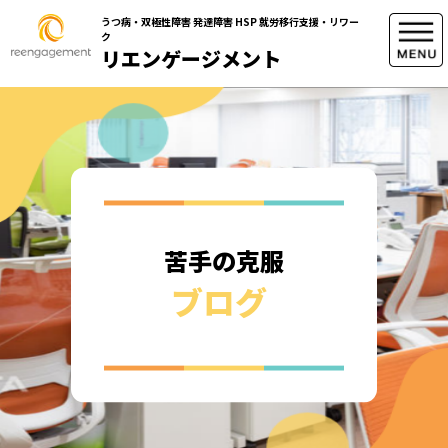
うつ病・双極性障害 発達障害 HSP 就労移行支援・リワー
ク
リエンゲージメント
苦手の克服
ブログ