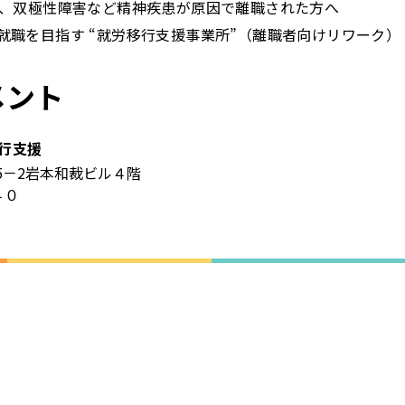
、双極性障害など精神疾患が原因で離職された方へ
就職を目指す “就労移行支援事業所”（離職者向けリワーク）
メント
行支援
5－2岩本和裁ビル４階
４０