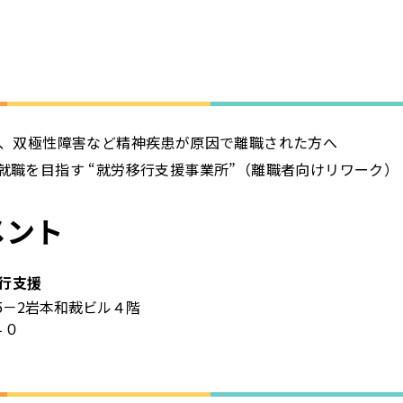
、双極性障害など精神疾患が原因で離職された方へ
就職を目指す “就労移行支援事業所”（離職者向けリワーク）
メント
行支援
5－2岩本和裁ビル４階
４０